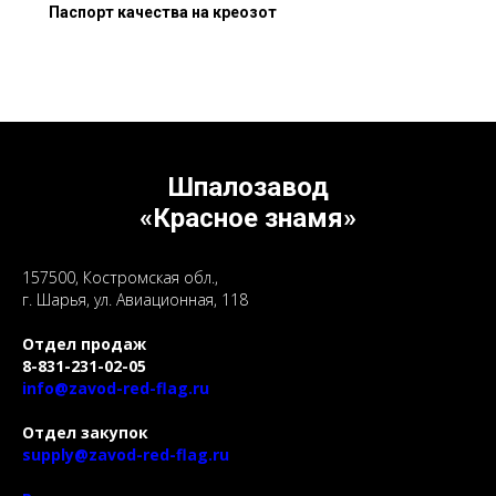
Паспорт качества на креозот
Шпалозавод
«Красное знамя»
157500, Костромская обл.,
г. Шарья, ул. Авиационная, 118
Отдел продаж
8-831-231-02-05
info@zavod-red-flag.ru
Отдел закупок
supply@zavod-red-flag.ru